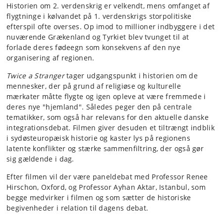
Historien om 2. verdenskrig er velkendt, mens omfanget af
flygtninge i kølvandet på 1. verdenskrigs storpolitiske
efterspil ofte overses. Op imod to millioner indbyggere i det
nuværende Grækenland og Tyrkiet blev tvunget til at
forlade deres fødeegn som konsekvens af den nye
organisering af regionen.
Twice a Stranger
tager udgangspunkt i historien om de
mennesker, der på grund af religiøse og kulturelle
mærkater måtte flygte og igen opleve at være fremmede i
deres nye "hjemland". Således peger den på centrale
tematikker, som også har relevans for den aktuelle danske
integrationsdebat. Filmen giver desuden et tiltrængt indblik
i sydøsteuropæisk historie og kaster lys på regionens
latente konflikter og stærke sammenfiltring, der også gør
sig gældende i dag.
Efter filmen vil der være paneldebat med Professor Renee
Hirschon, Oxford, og Professor Ayhan Aktar, Istanbul, som
begge medvirker i filmen og som sætter de historiske
begivenheder i relation til dagens debat.