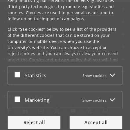
keep improving our service. The University also uses
third-party technologies to promote e.g. studies and
UNIVERSITY OF COPENHAGEN
courses. Cookies are used to personalize ads and to
follow up on the impact of campaigns.
CONTACT
Click "See cookies" below to see a list of the providers
SERVICES
of the different cookies that can be stored on your
computer or mobile device when you use the
FOR STUDENTS AND EMPLOYEES
University's website. You can choose to accept or
reject cookies and you can always review your consent
JOB AND CAREER
under the
Cookies and privacy policy
that you will find
at the bottom of each page.
EMERGENCIES
Accept or reject
Statistics
Show cookies
Google privacy policy
WEB
CONNECT WITH UCPH
Accept or reject
Marketing
Show cookies
Reject all
Accept all