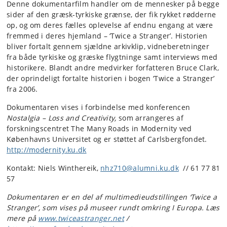
Denne dokumentarfilm handler om de mennesker på begge
sider af den græsk-tyrkiske grænse, der fik rykket rødderne
op, og om deres fælles oplevelse af endnu engang at være
fremmed i deres hjemland – ‘Twice a Stranger’. Historien
bliver fortalt gennem sjældne arkivklip, vidneberetninger
fra både tyrkiske og græske flygtninge samt interviews med
historikere. Blandt andre medvirker forfatteren Bruce Clark,
der oprindeligt fortalte historien i bogen ‘Twice a Stranger’
fra 2006.
Dokumentaren vises i forbindelse med konferencen
Nostalgia – Loss and Creativity,
som arrangeres af
forskningscentret The Many Roads in Modernity ved
Københavns Universitet og er støttet af Carlsbergfondet.
http://modernity.ku.dk
Kontakt: Niels Winthereik,
nhz710@alumni.ku.dk
// 61 77 81
57
Dokumentaren er en del af multimedieudstillingen ‘Twice a
Stranger’, som vises på museer rundt omkring I Europa. Læs
mere på
www.twiceastranger.net
/